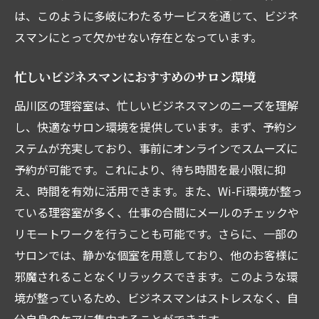
ト
は、このように多岐にわたるサービスを通じて、ビジネ
スマンにとって欠かせない存在となっています。
品川区で評判の良い理容室の特徴
理容室での新しい自分発見
忙しいビジネスマンにおすすめのサロン環境
プロのアドバイスで理想のスタイルに
品川区の理容室は、忙しいビジネスマンのニーズを理解
ビジネスマン必見のトレンドスタイル
し、快適なサロン環境を提供しています。まず、予約シ
自信を持って仕事に臨むためのスタイリン
ステムが充実しており、事前にオンラインでスムーズに
グ
予約が可能です。これにより、待ち時間を最小限に抑
品川区ビジネスマンに人気理容室の魅力とは
え、時間を有効に活用できます。また、Wi-Fi環境が整っ
ビジネスマンの心を掴む理容室の秘密
ている理容室が多く、仕事の合間にメールのチェックや
評判の良い理容室に共通するポイント
リモートワークを行うことも可能です。さらに、一部の
スムーズな予約システムのある理容室
サロンでは、静かな個室を用意しており、他のお客様に
邪魔されることなくリラックスできます。このような環
ビジネスマンに優しい価格設定
境が整っているため、ビジネスマンはストレスなく、自
質の高いサービスとコストパフォーマンス