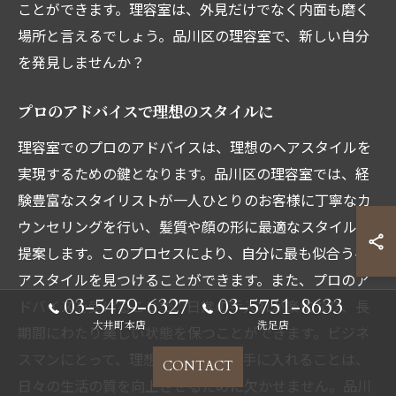
ことができます。理容室は、外見だけでなく内面も磨く
場所と言えるでしょう。品川区の理容室で、新しい自分
を発見しませんか？
プロのアドバイスで理想のスタイルに
理容室でのプロのアドバイスは、理想のヘアスタイルを
実現するための鍵となります。品川区の理容室では、経
験豊富なスタイリストが一人ひとりのお客様に丁寧なカ
ウンセリングを行い、髪質や顔の形に最適なスタイルを
提案します。このプロセスにより、自分に最も似合うヘ
アスタイルを見つけることができます。また、プロのア
03-5479-6327
03-5751-8633
ドバイスを受けることで、日常の手入れが楽になり、長
大井町本店
洗足店
期間にわたり美しい状態を保つことができます。ビジネ
スマンにとって、理想のスタイルを手に入れることは、
CONTACT
日々の生活の質を向上させるために欠かせません。品川