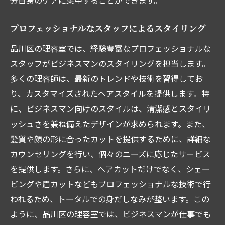
分自身のケアに集中することができます。
常連客が多い理容室の魅力
理容室で作るスタイリッシュな毎日品川区のお
プロフェッショナルなスタッフによるスタイリング
すすめ
品川区の理容室では、経験豊富なプロフェッショナルな
毎日のスタイリングを楽にするヘアカット
スタッフがビジネスマンのスタイリングを担当します。
スタイリッシュな日常を実現する理容室
多くの理容師は、最新のトレンドや技術を習得してお
おすすめのスタイリングアイテム
り、カスタマイズされたヘアスタイルを提供します。特
プロのアドバイスで毎日が楽に
に、ビジネスマン向けのスタイルは、清潔感とスタイリ
忙しいビジネスマンにぴったりの理容室
ッシュさを兼ね備えたデザインが求められます。また、
髪質や顔の形に合ったカットを提供するために、詳細な
品川区で探すスタイリッシュな理容室
カウンセリングを行い、個々のニーズに応じたサービス
品川区理容室の最新カットスタイルでリフレッ
を提供します。さらに、ヘアカットだけでなく、シェー
シュ
ビングや眉カットなどもプロフェッショナルな技術で行
今流行のカットスタイル特集
われるため、トータルでの身だしなみが整います。この
プロが提案するおすすめスタイル
ように、品川区の理容室では、ビジネスマンが仕事でも
最新トレンドを取り入れる理容室