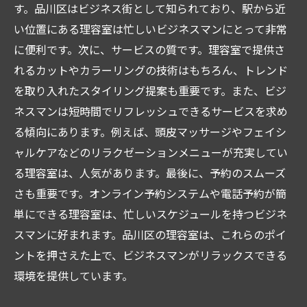
す。品川区はビジネス街として知られており、駅から近
短時間でかっこよくなれるスピードカット
い位置にある理容室は忙しいビジネスマンにとって非常
仕事後のリラックスタイムに最適な理容室
に便利です。次に、サービスの質です。理容室で提供さ
品川区の理容室で受けられるヘッドスパ
れるカットやカラーリングの技術はもちろん、トレンド
ストレス解消に役立つリラクゼーションメ
を取り入れたスタイリング提案も重要です。また、ビジ
ニュー
ネスマンは短時間でリフレッシュできるサービスを求め
週替わりサービスがある理容室
る傾向にあります。例えば、頭皮マッサージやフェイシ
ャルケアなどのリラクゼーションメニューが充実してい
ビジネスマンの疲れを癒すマッサージメニ
る理容室は、人気があります。最後に、予約のスムーズ
ュー
さも重要です。オンライン予約システムや電話予約が簡
プロの技術でスタイリッシュに品川区のおすす
単にできる理容室は、忙しいスケジュールを持つビジネ
め理容室
スマンに好まれます。品川区の理容室は、これらのポイ
品川区で評判の高い理容室
ントを押さえた上で、ビジネスマンがリラックスできる
プロフェッショナルな技術を持つスタッフ
環境を提供しています。
最新トレンドを取り入れたカットスタイル