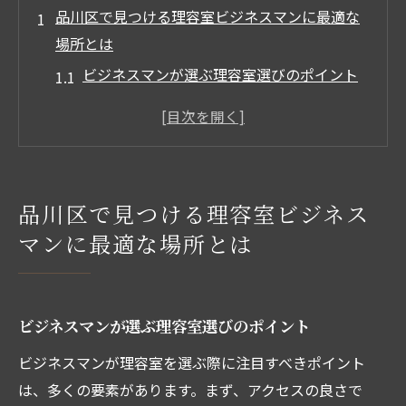
品川区で見つける理容室ビジネスマンに最適な
場所とは
ビジネスマンが選ぶ理容室選びのポイント
品川区の理容室で受けられる特別なサービ
ス
忙しいビジネスマンにおすすめのサロン環
境
品川区で見つける理容室ビジネス
プロフェッショナルなスタッフによるスタ
マンに最適な場所とは
イリング
品川区の理容室で得られるリフレッシュ効
果
ビジネスマンが選ぶ理容室選びのポイント
ビジネスマンに人気のヘアスタイルとは
ビジネスマンが理容室を選ぶ際に注目すべきポイント
忙しいビジネスマン必見品川区の理容室でリフ
は、多くの要素があります。まず、アクセスの良さで
レッシュ