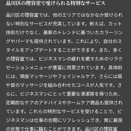
一流の技術で作るカスタマイズヘア
品川区の理容室で受けられる特別なサービス
品川区の理容室で叶える理想のスタイル
品川区の理容室では、他のエリアではなかなか受けられ
スタイリッシュに変身できるサロン
ない特別なサービスが充実しています。例えば、カット
品川区理容室特集リラクゼーションも兼ね備え
技術だけでなく、最新のトレンドに基づいたカラーリン
た場所
グやパーマも提供されています。これにより、自分のス
タイルをアップデートすることができます。また、多く
一石二鳥のリラクゼーションサロン
の理容室では、ビジネスマンの疲れを癒すためのリラク
心身共にリフレッシュできる理容室
ゼーションメニューが豊富に用意されています。具体的
高級感溢れるラグジュアリーサロン
には、頭皮マッサージやフェイシャルケア、さらには肩
リラクゼーションメニューが自慢の理容室
や首のマッサージを組み合わせたコースが人気です。さ
ビジネスマン向けの特別メニュー
らに、ビジネスマンにとって重要な清潔感を保つため、
質の高いサービスで癒されるサロン
定期的なケアのアドバイスやホームケア商品も提供され
理容室で変わる品川区でベストな自分を見つけ
ています。これらの特別なサービスを受けることで、ビ
よう
ジネスマンは仕事の合間にリフレッシュでき、常に最良
理想のヘアスタイルを実現するためのヒン
の状態で仕事に臨むことができます。品川区の理容室