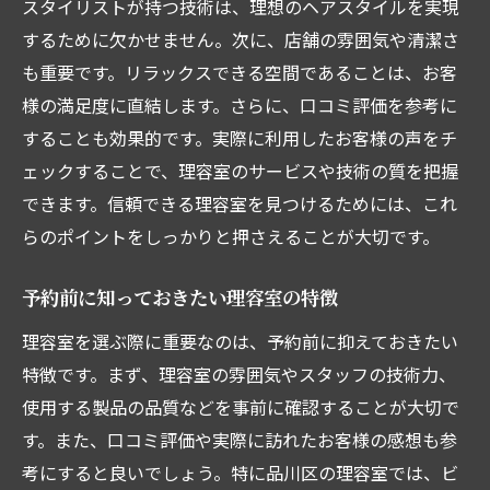
スタイリストが持つ技術は、理想のヘアスタイルを実現
アクセスの良い理容室一覧
するために欠かせません。次に、店舗の雰囲気や清潔さ
忙しい日常をサポートする理容室
も重要です。リラックスできる空間であることは、お客
ビジネスマンにおすすめのサービス
様の満足度に直結します。さらに、口コミ評価を参考に
することも効果的です。実際に利用したお客様の声をチ
即日予約可能な理容室の情報
ェックすることで、理容室のサービスや技術の質を把握
品川区でプロの技術を体験できる理容室の紹介
できます。信頼できる理容室を見つけるためには、これ
プロが手掛けるカットスタイルの魅力
らのポイントをしっかりと押さえることが大切です。
技術力の高い理容師の選び方
理容室でのサービス内容と料金
予約前に知っておきたい理容室の特徴
カット以外のおすすめメニュー
理容室を選ぶ際に重要なのは、予約前に抑えておきたい
初めての方におすすめの理容室
特徴です。まず、理容室の雰囲気やスタッフの技術力、
理容室での体験談と口コミ
使用する製品の品質などを事前に確認することが大切で
す。また、口コミ評価や実際に訪れたお客様の感想も参
考にすると良いでしょう。特に品川区の理容室では、ビ