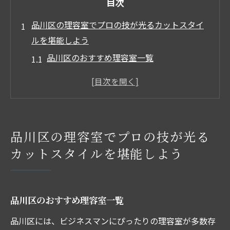
目次
品川区の理容室でプロの技が光るカットスタイ
ルを堪能しよう
品川区のおすすめ理容室一覧
洗練されたビジネスマン向けのカットスタ
イル
プロの技術で叶える理想のヘアスタイル
理容室選びのポイントと口コミ評価
品川区の理容室でプロの技が光る
予約前に知っておきたい理容室の特徴
カットスタイルを堪能しよう
ビジネスシーンにぴったりのカットデザイ
ン
ビジネスマン必見の品川区理容室最新スタイル
品川区のおすすめ理容室一覧
情報
品川区には、ビジネスマンにぴったりの理容室が多数存
最新のトレンドヘアスタイル特集