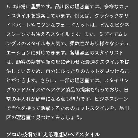
忙しいビジネスマンのための品川区理容室リラ
ルは非常に重要です。品川区の理容室では、多様なカッ
クゼーションメニュー
トスタイルを提案しています。例えば、クラシックなサ
イドパートやモダンなフェードカットは、どんなビジネ
リラックスできるヘッドスパメニュー
スシーンでも映えるスタイルです。また、ミディアムレ
マッサージ付きのカットコース
ングスのスタイルも人気で、柔軟性があり様々なシチュ
リラクゼーションルームのある理容室
エーションに対応できます。各理容室のスタイリスト
ストレス解消に効果的なメニュー
は、顧客の髪質や顔の形に合わせた最適なスタイルを提
理容室で受けるアロマセラピー
供しているため、自分にぴったりのカットを見つけるこ
疲れを癒す特別メニューの紹介
とができます。さらに、一部の理容室では、スタイリン
品川区理容室で身も心もリフレッシュする方法
グのアドバイスやヘアケア製品の提案も行っており、日
理容室でのトータルケア体験
常の手入れが簡単になる点も魅力です。ビジネスシーン
で自信を持って活躍するためのカットスタイルを、品川
メンタルケアも考えたリラクゼーションメ
区の理容室で見つけてみましょう。
ニュー
自分に合ったリフレッシュ方法の見つけ方
プロの技術で叶える理想のヘアスタイル