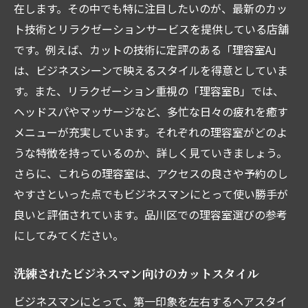
在します。その中でも特に注目したいのが、最新のカッ
品川区理容室の人気カットランキング
ト技術とリラクゼーションサービスを提供している店舗
季節ごとのおすすめヘアスタイル
です。例えば、カットの技術に定評のある「理容室A」
ビジネスシーンを意識したカット提案
は、ビジネスシーンで映えるスタイルを得意としていま
理容室でできるスタイリングアドバイス
す。また、リラクゼーション重視の「理容室B」では、
ヘッドスパやマッサージなど、多忙な日々の疲れを癒す
プロが教えるヘアケアのコツ
メニューが充実しています。それぞれの理容室がどのよ
プロフェッショナルが揃う品川区理容室の魅力
うな特徴を持っているのか、詳しく見ていきましょう。
を徹底解説
さらに、これらの理容室は、アクセスの良さや予約のし
経験豊富なプロフェッショナルが在籍
やすさといった点でもビジネスマンにとって使い勝手が
理容室の設備とサービス内容
良いと評価されています。品川区での理容室選びの参考
VIPルームやプライベート空間の紹介
にしてみてください。
各理容室のこだわりと特徴
プロフェッショナルの技術力を感じる瞬間
洗練されたビジネスマン向けのカットスタイル
理容師とのコミュニケーション方法
ビジネスマンにとって、第一印象を左右するヘアスタイ