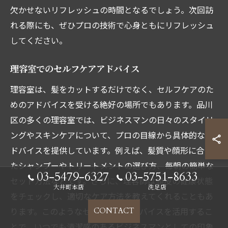
欠かせないリフレッシュの時間となるでしょう。次回訪
れる際にも、ぜひプロの技術で心身ともにリフレッシュ
してください。
理容室でのセルフケアアドバイス
理容室は、髪をカットするだけでなく、セルフケアのた
めのアドバイスを受ける絶好の場所でもあります。品川
区の多くの理容室では、ビジネスマンの日々のスタイリ
ングやスキンケアについて、プロの目線から具体的なア
ドバイスを提供しています。例えば、髪質や顔形に合っ
たシャンプーやトリートメントの選び方、毎朝の簡単な
03-5479-6327
03-5751-8633
セット方法などです。さらに、理容師は頭皮の健康状態
大井町本店
洗足店
をチェックし、適切なケア方法を教えてくれることもあ
ります。このようなセルフケアアドバイスを活用するこ
CONTACT
とで、いつでも清潔感のあるビジネスマンとしての印象