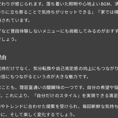
理容室で心身ともにリフレッシュする方法
わりが感じられます。落ち着いた照明や心地よいBGM、
理容室利用が日常に与えるポジティブな影響
帰りに立ち寄ることで気持ちがリセットできる」「家では
理容室で味わう贅沢なひとときの楽しみ方
持されています。
理容室で気分転換と癒しを得るコツ
グなど普段体験しないメニューにも挑戦してみるのがおす
理容室のひとときが日常に彩りを添える理由
でしょう。
リラックスを求めるなら理容室がおすすめ
理容室で叶える深いリラックスタイムの魅力
理由
理容室が癒し空間として選ばれる理由とは
維持だけでなく、気分転換や自己肯定感の向上にもつなが
理容室利用で心も体もリフレッシュする秘訣
自信にもつながるという点が大きな魅力です。
理容室でストレス解消を実感できるポイント
むことも、理容室通いの醍醐味の一つです。自分の希望や
理容室がおすすめなリラックス体験の楽しみ方
す。これにより、「自分だけのスタイル」を実現できる満足
プロの技が光る理容室で得られる満足感
節やトレンドに合わせた提案を受けられ、毎回新鮮な気持
理容室のプロ技術で満足度を高めるポイント
かに、そして楽しく変化するでしょう。