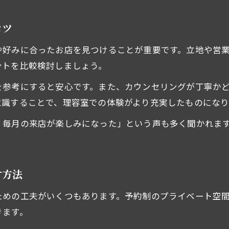
理容室でプロの仕上がりを体感する楽しみ
理容室が誇る技術とおもてなしの実力とは
コツ
理容室の技が引き出す自分の魅力を実感
や好みに合ったお店を見つけることが重要です。立地や営
理容室で満足感を得るための利用ポイント
ントを比較検討しましょう。
理容室選びのポイントと楽しみの秘訣
を参考にすると安心です。また、カウンセリングが丁寧か
理容室選びで重視したい楽しみ方のコツ
意識することで、理容室での体験がより充実したものになり
理容室の雰囲気と技術を見極める選び方
、毎月の来店が楽しみになった」という声も多く聞かれま
理容室をより楽しくするための利用術とは
。
理容室選びで失敗しないためのチェックポイント
理容室の魅力を引き出す選び方の秘訣
す方法
ための工夫がいくつもあります。予約制のプライベート空
きます。