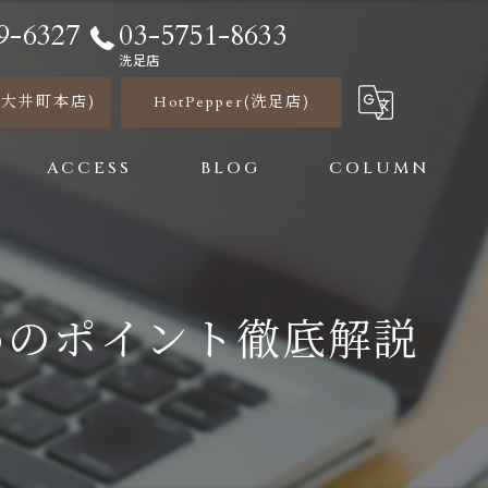
9-6327
03-5751-8633
洗足店
r(大井町本店)
HotPepper(洗足店)
ACCESS
BLOG
COLUMN
センス 大井町本店
センス 洗足店
めのポイント徹底解説