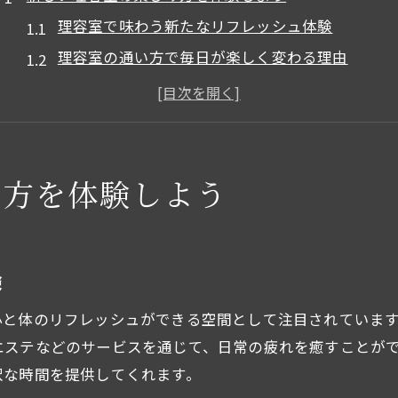
理容室で味わう新たなリフレッシュ体験
理容室の通い方で毎日が楽しく変わる理由
理容室選びが日々の楽しみにつながるコツ
理容室で自分だけの特別な時間を過ごす方法
理容室利用で気づく魅力と価値の発見ポイント
理容室ならではの空間と技術の魅力
み方を体験しよう
理容室の空間演出と心地よい技術の秘密
理容室のプロ技が生み出すリラックス空間
理容室の技術力で仕上がりに満足できる理由
験
理容室のサービスがもたらす癒やしの時間
心と体のリフレッシュができる空間として注目されていま
理容室空間で体感する非日常のくつろぎ方
エステなどのサービスを通じて、日常の疲れを癒すことが
日常を豊かにする理容室でのひととき
沢な時間を提供してくれます。