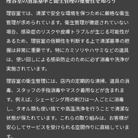
理容室の清潔基準と衛生管理の重要性を知ろう
理容室で実践されるカミソリ消毒の徹底方
理容室では、清潔で安全な環境を保つために厳格な衛生
法
管理が求められています。衛生管理が徹底されていない
施術前後の手指消毒で清潔な理容室を実現
場合、感染症のリスクや皮膚トラブルが生じる可能性が
理容室スタッフの衛生教育と安全意識の違
あるため、理容室の信頼性を判断する上で清潔基準の把
い
握は非常に重要です。特にカミソリやハサミなどの道具
使い捨てカミソリ活用で感染対策を強化す
は、使い回しによる感染防止のために必ず消毒や洗浄が
る
実施されています。
理容室の換気対策と快適な施術空間の工夫
理容室の衛生管理には、店内の定期的な清掃、道具の消
消毒方法に注目した理容室選びのコツ
毒、スタッフの手指消毒やマスク着用などが含まれま
理容室の消毒手順とその見分け方のポイン
す。例えば、シェービング用の剃刀は一人ごとに消毒
ト
し、タオル類も使い捨てや高温洗浄を行うことで清潔な
使い回し防止に注力した理容室の選び方
状態が保たれています。これらの取り組みは、お客様が
消毒液や洗浄設備による理容室の衛生管理
安心してサービスを受けられる空間作りに直結していま
す。
理容室で求める安全なカミソリ消毒基準