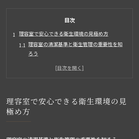
目次
理容室で安心できる衛生環境の見極め方
理容室の清潔基準と衛生管理の重要性を知
ろう
カミソリ使い回しを防ぐ理容室の対策ポイ
ント
安心な理容室選びに役立つ衛生チェック項
目
理容室で安心できる衛生環境の見
理容室で安全な施術を受けるための確認事
極め方
項
感染リスクを減らす理容室の取り組み事例
清潔な施術を叶える理容室の安全ポイント