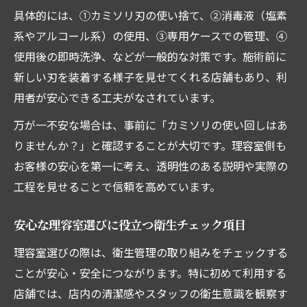
具体的には、①カミソリ刃の使い捨て、②消毒液（塩素
理容室の衛生管理が信頼につながる理由
系やアルコール系）の使用、③専用ケースでの管理、④
徹底した理容室衛生管理が生む信頼感とは
使用後の即時洗浄、などが一般的な対策です。施術前に
衛生意識の高い理容室が選ばれる背景を解
新しい刃を装着する様子を見せてくれる店舗もあり、利
説
用者が安心できる工夫がなされています。
理容室の衛生対策が満足度向上につながる
万が一不安な場合は、事前に「カミソリの使い回しはあ
要因
りませんか？」と確認することが大切です。理容室側も
清潔な理容室環境がリピーターを増やす理
お客様の安心を第一に考え、透明性のある説明や実際の
由
工程を見せることで信頼を高めています。
理容室の衛生管理を見極める利用者の視点
安心な理容室選びに役立つ衛生チェック項目
理容室選びの際は、衛生管理の取り組みをチェックする
ことが安心・安全につながります。特に初めて利用する
店舗では、店内の清潔感やスタッフの衛生意識を観察す