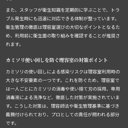
利用者が理容室で確認すべき消毒方法とは
また、スタッフが衛生知識を定期的に学ぶことで、トラ
ブル発生時にも迅速に対応できる体制が整っています。
安全性を意識した理容室利用の心得とは
衛生管理の徹底は理容室選びの大切なポイントとなるた
理容室利用時に衛生面で意識したい注意点
め、利用前に衛生面の取り組みを確認することが推奨さ
初めての理容室で安全性を質問するコツ
れます。
感染予防のため理容室でできるセルフ確認
理容室の衛生状態を見極める観察ポイント
カミソリ使い回しを防ぐ理容室の対策ポイント
安心できる理容室を見つける行動指針とは
カミソリの使い回しによる感染リスクは理容室利用時の
カミソリ感染リスクを防ぐための理容室対策
大きな不安要素の一つです。これを防ぐため、理容室で
理容室でのカミソリ感染対策の現状と工夫
は一人ごとにカミソリの消毒や使い捨て刃の採用、専用
使い捨てカミソリ導入が広がる理容室事情
消毒液による洗浄など、徹底した対策が実施されていま
す。こうした対策は、理容師法や衛生管理基準に基づき
理容室における感染リスク低減の実例紹介
義務付けられており、プロとしての責任が問われる部分
カミソリの消毒・管理で理容室の安全強化
です。
理容室選びで重視すべき感染対策ポイント