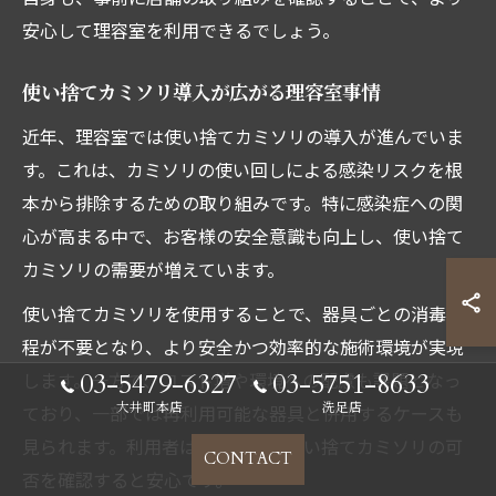
安心して理容室を利用できるでしょう。
使い捨てカミソリ導入が広がる理容室事情
近年、理容室では使い捨てカミソリの導入が進んでいま
す。これは、カミソリの使い回しによる感染リスクを根
本から排除するための取り組みです。特に感染症への関
心が高まる中で、お客様の安全意識も向上し、使い捨て
カミソリの需要が増えています。
使い捨てカミソリを使用することで、器具ごとの消毒工
程が不要となり、より安全かつ効率的な施術環境が実現
03-5479-6327
03-5751-8633
します。一方で、コスト増や環境への配慮も課題となっ
大井町本店
洗足店
ており、一部では再利用可能な器具と併用するケースも
見られます。利用者は、施術前に使い捨てカミソリの可
CONTACT
否を確認すると安心です。