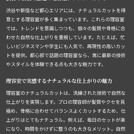
自分に合う東京都の理容室の見極め方
渋谷や新宿など都心エリアには、ナチュラルカットを得
理容室選びで自分に合うポイントをチェッ
意とする理容室が多く集まっています。これらの理容室
ク
では、トレンドを意識しつつも、個々の髪質や骨格に合
東京都で理想の理容室を見つけるコツ
わせた自然な仕上がりを重視しています。たとえば、忙
口コミやランキングで理容室を比較しよう
しいビジネスマンや学生にも人気で、再現性の高いカッ
ナチュラルカット重視の理容室選びとは
トを提供。都心部で話題の理容室なら、常に最新の技術
やスタイルを体験できる点も大きな魅力です。
理容室ごとのサービス内容も要チェック
理容室選びで失敗しないための見極め方
理容室で実感するナチュラルな仕上がりの魅力
理容室のナチュラルカットを楽しむコツ
理容室のナチュラルカットは、洗練された技術で自然な
理容室でナチュラルカットを楽しむポイン
仕上がりを実現します。プロの理容師が髪質やクセを見
ト
極め、骨格に合わせてバランスよくカットするため、仕
ナチュラルに仕上げる理容室のオーダー方
上がりはとてもナチュラル。例えば、毎日のセットが楽
法
になり、時間をかけずに整うのも大きなメリット。自然
理容室で満足度の高いカットを手に入れる