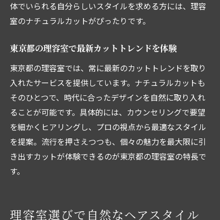
体でいられる自分らしいスタイルを求める方には、理容
方法
室のナチュラルカットがぴったりです。
理容室ならではのナチュラルヘアのアレン
ジ術
東京都の理容室で最新カットトレンドを体験
理容室のプロに相談して理想の髪型へ
東京都の理容室では、常に最新のカットトレンドを取り
ナチュラルカット後のセルフケアも大切
入れたサービスを提供しています。ナチュラルカットも
高級感とコスパで選ぶ理容室の魅力
そのひとつで、時代に合ったデザインを自然に取り入れ
ることが可能です。具体的には、カウンセリングで要望
理容室で高級感とコスパを両立する方法
を細かくヒアリングし、プロの視点から最適なスタイル
ハイクオリティな理容室の選び方ガイド
を提案。流行を押さえつつも、個々の魅力を最大限に引
理容室の価格以上の満足感を得るコツ
き出すカットが体験できるのが東京都の理容室の特長で
高級理容室とコスパ重視店の違いを解説
す。
理容室で体験できる上質なサービスとは
コストパフォーマンス重視の理容室選び
理容室なら女性も安心のナチュラルカット
理容室選びで自然なヘアスタイル