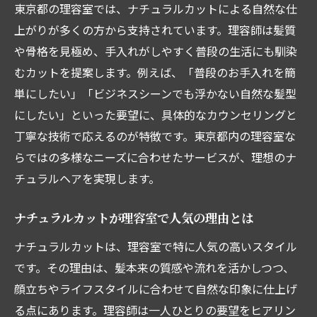
東京都の理容室では、ナチュラルカットによる自然な仕
理容室選びで自然なヘアスタイルを実現
上がりが多くの方から支持されています。理容師は髪質
理容室で自然なヘアスタイル選びのコツ
や骨格を見極め、手入れがしやすく普段の生活にも馴染
理容室ならではのナチュラルな仕上がりを
むカットを提案します。例えば、「普段のお手入れを簡
実感
単にしたい」「ビジネスシーンでも浮かない自然な髪型
自分に合う理容室を東京都で見つける方法
にしたい」といった要望に、具体的なカウンセリングと
口コミで選ぶ東京都理容室のカット満足度
丁寧な技術で応えるのが特徴です。東京都内の理容室な
自然体ヘアスタイルは理容室で決まり
らではの多様なニーズに合わせたサービスが、理想のナ
チュラルヘアを実現します。
理容室で理想のナチュラルカットを探す
ナチュラルカットなら理容室が最適な理由
ナチュラルカットが理容室で人気の理由とは
理容室がナチュラルカットに強い理由を解
ナチュラルカットは、理容室で特に人気の高いスタイル
説
です。その理由は、髪本来の質感や流れを活かしつつ、
ナチュラル志向のカットは理容室が最適
顔立ちやライフスタイルに合わせて自然な印象に仕上げ
理容室の高技術で自然な髪型を実現
る点にあります。理容師は一人ひとりの要望をヒアリン