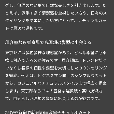
理容室のプロによるナチュラルカットの特
グし、無理のない形で自然な美しさを引き出します。た
徴
とえば、派手すぎず清潔感を重視したい方や、日々のス
ナチュラルカットで理容室が選ばれる背景
タイリングを簡単にしたい方にとって、ナチュラルカッ
理容室で叶える理想のナチュラルヘア
トは最適な選択です。
理容室のカット料金相場と満足度の関係
理容室なら東京都でも理想の髪型に出会える
理容室のカット料金相場と満足度の秘密
東京都理容室の価格帯とコスパを解説
東京都には多種多様な理容室があり、どんな希望にも柔
軟に対応できるのが強みです。理容師は、トレンドだけ
ナチュラルカットと理容室の料金比較ポイ
でなくお客様の個性や要望を大切にしたカウンセリング
ント
を徹底。例えば、ビジネスマン向けのシンプルなカット
高級理容室とリーズナブル店の違いを知る
から、カジュアルなナチュラルスタイルまで幅広く提案
理容室の満足度は料金だけで決まらない理
します。東京都ならではの豊富な選択肢と高い技術力
由
で、自分らしい理想の髪型に出会えるのが魅力です。
理容室選びで重視したい料金と品質のバラ
ンス
渋谷や新宿で話題の理容室ナチュラルカット